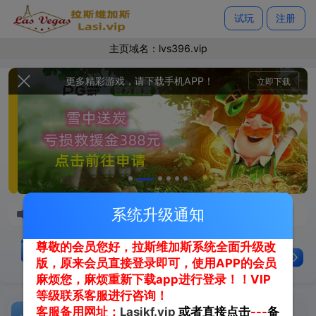
试玩
注册
释放刷新
主页域名：
lvs396.vip
更多精彩游戏，请下载手机APP！
立即下载
系统升级通知
网址为 www.lasi.vip；备用网址：lasi20.vip-lasi90
尊敬的会员您好，拉斯维加斯系统全面升级改
欢迎您，
亲爱的用户
版，原来会员直接登录即可，使用APP的会员
余额：
请先登录
存款
取款
合营
麻烦您，麻烦重新下载app进行登录！！VIP
等级联系客服进行咨询！
客服备用网址：
Lasikf.vip
或者直接点击
---
备